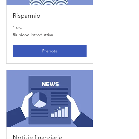
Risparmio
1 ora
Riunione
Riunione introduttiva
introduttiva
Prenota
Notizie finanziarie