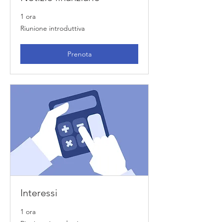
1 ora
Riunione
Riunione introduttiva
introduttiva
Prenota
Interessi
1 ora
Riunione