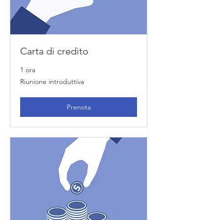
Carta di credito
1 ora
Riunione
Riunione introduttiva
introduttiva
Prenota