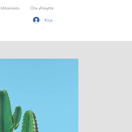
tilitoimisto
Ota yhteyttä
Kirjaudu