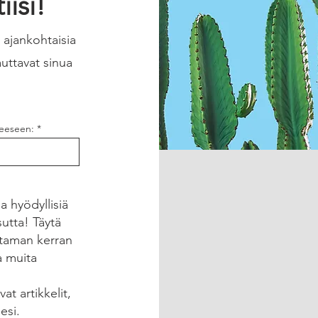
isi!
t ajankohtaisia
auttavat sinua
teeseen:
a hyödyllisiä
utta! Täytä
utaman kerran
a muita
at artikkelit,
esi.