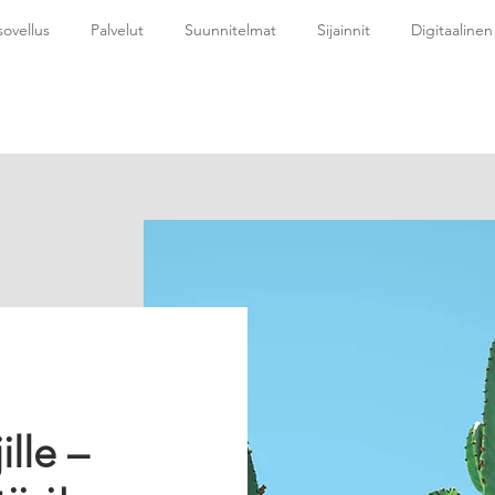
sovellus
Palvelut
Suunnitelmat
Sijainnit
Digitaalinen 
ille –