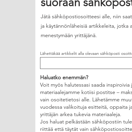
suoraan sähköposti
Jätä sähköpostiosoitteesi alle, niin saa
ja käytännönläheisiä artikkeleita, jotka 
menestymään yrittäjänä.
Lähettäkää artikkelit alla olevaan sähköposti osoit
Haluatko enemmän?
Voit myös halutessasi saada inspiroivia j
materiaalejamme kotiisi postitse – maks
vain osoitetietosi alle. Lähetämme mu
vuodessa valikoituja esitteitä, oppaita j
yrittäjän arkea tukevia materiaaleja.
Jos haluat pelkästään sähköpostiin tulev
riittää että täytät vain sähköpostiosoitte