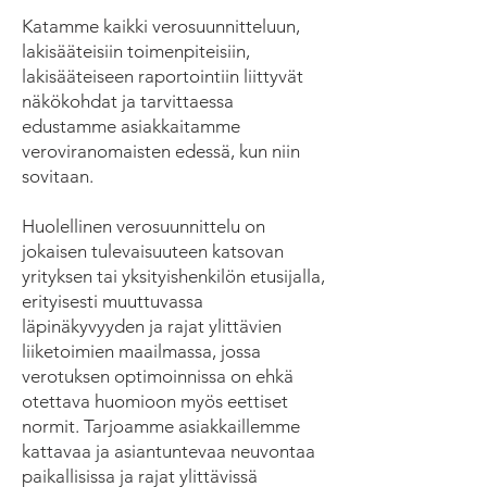
Katamme kaikki verosuunnitteluun,
lakisääteisiin toimenpiteisiin,
lakisääteiseen raportointiin liittyvät
näkökohdat ja tarvittaessa
edustamme asiakkaitamme
veroviranomaisten edessä, kun niin
sovitaan.
Huolellinen verosuunnittelu on
jokaisen tulevaisuuteen katsovan
yrityksen tai yksityishenkilön etusijalla,
erityisesti muuttuvassa
läpinäkyvyyden ja rajat ylittävien
liiketoimien maailmassa, jossa
verotuksen optimoinnissa on ehkä
otettava huomioon myös eettiset
normit. Tarjoamme asiakkaillemme
kattavaa ja asiantuntevaa neuvontaa
paikallisissa ja rajat ylittävissä