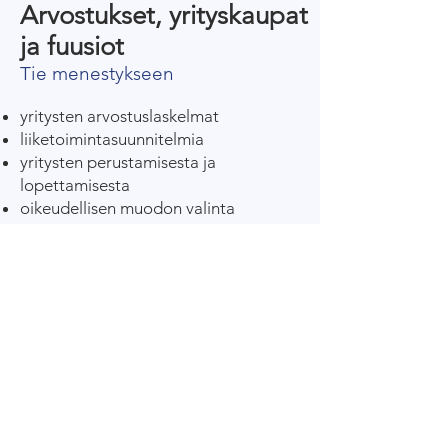
Arvostukset, yrityskaupat
ja fuusiot
Tie menestykseen
yritysten arvostuslaskelmat
liiketoimintasuunnitelmia
yritysten perustamisesta ja
lopettamisesta
oikeudellisen muodon valinta
liittäminen
hankintoja koskevat laskelmat
Due Diligence.
Digitaalinen tilitoimisto
Globaali palvelu
yksityisen elinkeinonharjoittajan
kirjanpito
osakeyhtiön kirjanpito