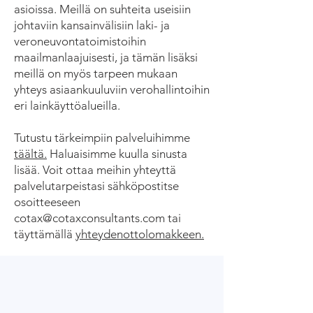
asioissa. Meillä on suhteita useisiin
johtaviin kansainvälisiin laki- ja
veroneuvontatoimistoihin
maailmanlaajuisesti, ja tämän lisäksi
meillä on myös tarpeen mukaan
yhteys asiaankuuluviin verohallintoihin
eri lainkäyttöalueilla.
Tutustu tärkeimpiin palveluihimme
täältä.
Haluaisimme kuulla sinusta
lisää. Voit ottaa meihin yhteyttä
palvelutarpeistasi sähköpostitse
osoitteeseen
cotax@cotaxconsultants.com tai
täyttämällä
yhteydenottolomakkeen.