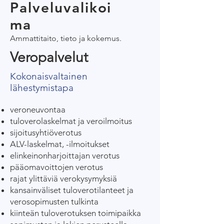
Palveluvalikoi
ma
Ammattitaito, tieto ja kokemus.
Veropalvelut
Kokonaisvaltainen
lähestymistapa
veroneuvontaa
tuloverolaskelmat ja veroilmoitus
sijoitusyhtiöverotus
ALV-laskelmat, -ilmoitukset
elinkeinonharjoittajan verotus
pääomavoittojen verotus
rajat ylittäviä verokysymyksiä
kansainväliset tuloverotilanteet ja
verosopimusten tulkinta
kiinteän tuloverotuksen toimipaikka