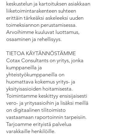
keskustelun ja kartoituksen asiakkaan
liiketoimintarakenteen suhteen
erittäin tärkeäksi askeleeksi uuden
toimeksiannon perustamisessa.
Arvoihimme kuuluvat luottamus,
osaaminen ja rehellisyys.
TIETOA KÄYTÄNNÖSTÄMME
Cotax Consultants on yritys, jonka
kumppaneilla ja
yhteistyökumppaneilla on
huomattava kokemus yritys- ja
yksityisasioiden hoitamisesta.
Toimintamme keskittyy ensisijaisesti
vero- ja yritysasioihin ja lisäksi meillä
on digitaalinen tilitoimisto
vastaamaan raportoinnin tarpeisiin.
Tarjoamme erityistä palvelua
varakkaille henkilöille.