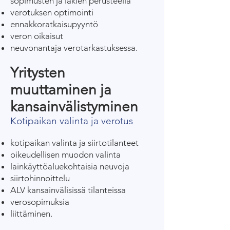
sopimusten ja lakien perusteella
verotuksen optimointi
ennakkoratkaisupyyntö
veron oikaisut
neuvonantaja verotarkastuksessa.
Yritysten
muuttaminen ja
kansainvälistyminen
Kotipaikan valinta ja verotus
kotipaikan valinta ja siirtotilanteet
oikeudellisen muodon valinta
lainkäyttöaluekohtaisia neuvoja
siirtohinnoittelu
ALV kansainvälisissä tilanteissa
verosopimuksia
liittäminen.