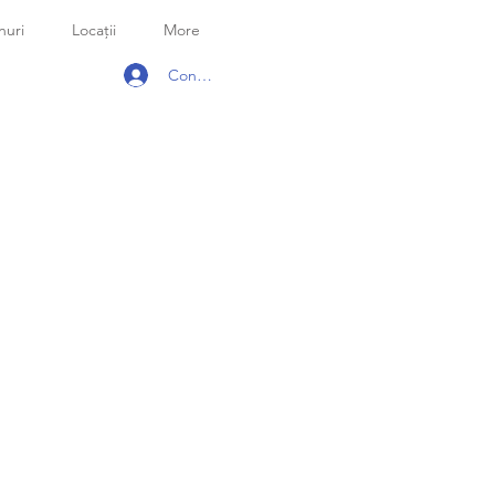
nuri
Locații
More
Conectează-te