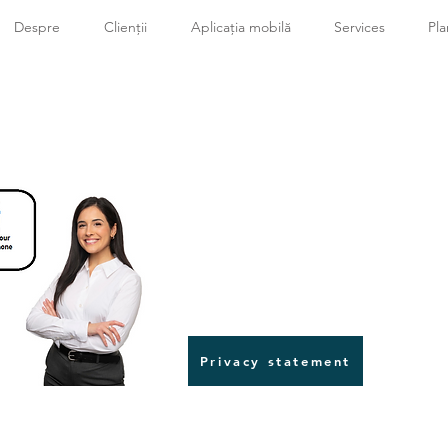
Despre
Clienții
Aplicația mobilă
Services
Pla
Privacy statement