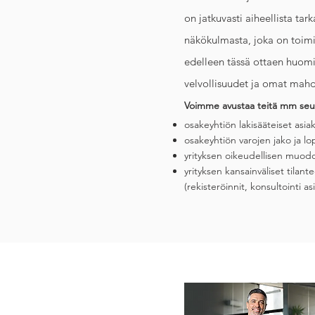
on jatkuvasti aiheellista t
näkökulmasta, joka on toimi
edelleen tässä ottaen huomi
velvollisuudet ja omat mahdo
Voimme avustaa teitä mm seura
osakeyhtiön lakisääteiset asiaki
osakeyhtiön varojen jako ja l
yrityksen oikeudellisen muo
yrityksen kansainväliset tilante
(rekisteröinnit, konsultointi as