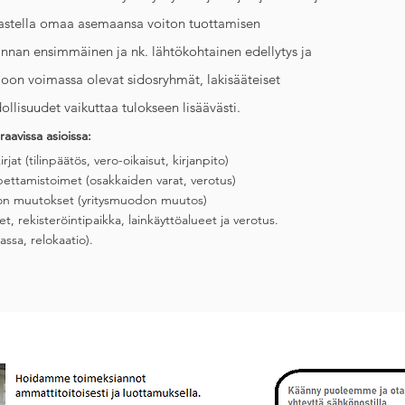
arkastella omaa asemaansa voiton tuottamisen
nnan ensimmäinen ja nk. lähtökohtainen edellytys ja
oon voimassa olevat sidosryhmät, lakisääteiset
llisuudet vaikuttaa tulokseen lisäävästi.
avissa asioissa:
rjat (tilinpäätös, vero-oikaisut, kirjanpito)
opettamistoimet (osakkaiden varat, verotus)
don muutokset (yritysmuodon muutos)
et, rekisteröintipaikka, lainkäyttöalueet ja verotus.
iassa, relokaatio).