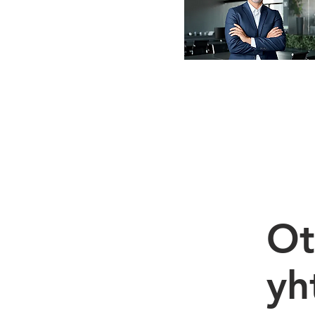
Ot
yh